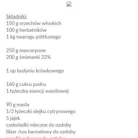
Składniki:
150 g orzechów włoskich
100 g herbatników
1 kg twarogu półtłustego
250 g mascarpone
200 g śmietanki 22%
1 op budyniu krówkowego
160 g cukru pudru
1 łyżeczka esencji waniliowej
90 g masła
1/2 łyżeczki olejku cytrynowego
5 jajek
czekoladki mleczne do ozdoby
likier /sos karmelowy do ozdoby