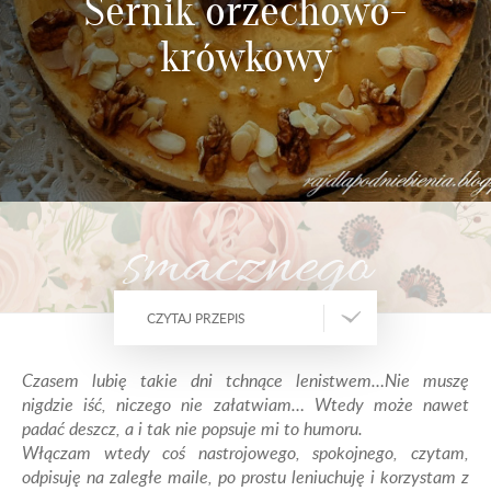
Sernik orzechowo-
krówkowy
smacznego
CZYTAJ PRZEPIS
Czasem lubię takie dni tchnące lenistwem…Nie muszę
nigdzie iść, niczego nie załatwiam… Wtedy może nawet
padać deszcz, a i tak nie popsuje mi to humoru.
Włączam wtedy coś nastrojowego, spokojnego, czytam,
odpisuję na zaległe maile, po prostu leniuchuję i korzystam z