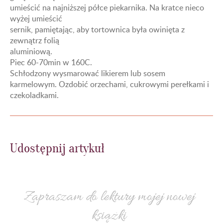
umieścić na najniższej półce piekarnika. Na kratce nieco
wyżej umieścić
sernik, pamiętając, aby tortownica była owinięta z
zewnątrz folią
aluminiową.
Piec 60-70min w 160C.
Schłodzony wysmarować likierem lub sosem
karmelowym. Ozdobić orzechami, cukrowymi perełkami i
czekoladkami.
Udostępnij artykuł
Zapraszam do lektury mojej nowej
książki