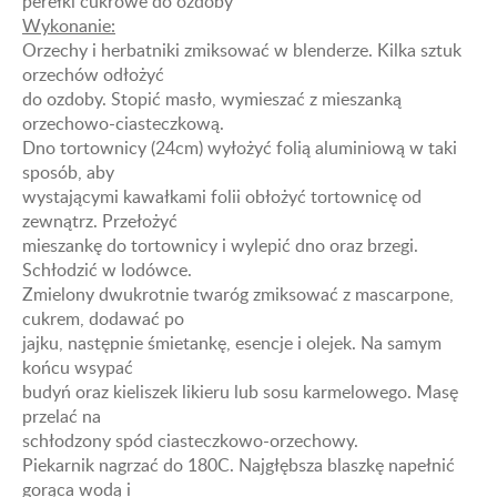
perełki cukrowe do ozdoby
Wykonanie:
Orzechy i herbatniki zmiksować w blenderze. Kilka sztuk
orzechów odłożyć
do ozdoby. Stopić masło, wymieszać z mieszanką
orzechowo-ciasteczkową.
Dno tortownicy (24cm) wyłożyć folią aluminiową w taki
sposób, aby
wystającymi kawałkami folii obłożyć tortownicę od
zewnątrz. Przełożyć
mieszankę do tortownicy i wylepić dno oraz brzegi.
Schłodzić w lodówce.
Zmielony dwukrotnie twaróg zmiksować z mascarpone,
cukrem, dodawać po
jajku, następnie śmietankę, esencje i olejek. Na samym
końcu wsypać
budyń oraz kieliszek likieru lub sosu karmelowego. Masę
przelać na
schłodzony spód ciasteczkowo-orzechowy.
Piekarnik nagrzać do 180C. Najgłębsza blaszkę napełnić
gorąca wodą i