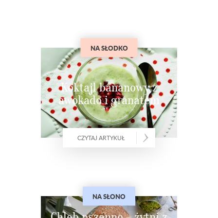
NA SŁODKO
Koktajl bananowy z
awokado i granatem
CZYTAJ ARTYKUŁ
NA SŁONO
Chleb pszenno – żytni z