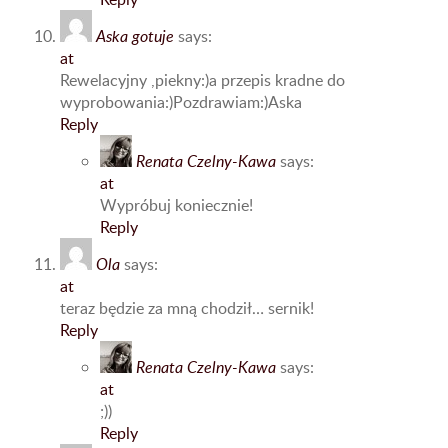
Aska gotuje
says:
at
Rewelacyjny ,piekny:)a przepis kradne do
wyprobowania:)Pozdrawiam:)Aska
Reply
Renata Czelny-Kawa
says:
at
Wypróbuj koniecznie!
Reply
Ola
says:
at
teraz będzie za mną chodził… sernik!
Reply
Renata Czelny-Kawa
says:
at
;))
Reply