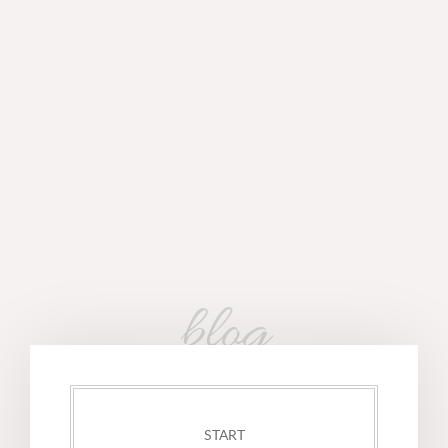
blog
START