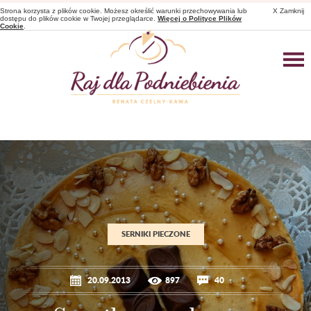
Strona korzysta z plików cookie. Możesz określić warunki przechowywania lub
X Zamknij
dostępu do plików cookie w Twojej przeglądarce.
Więcej o Polityce Plików
Cookie
.
SERNIKI PIECZONE
20.09.2013
897
40