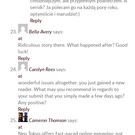
chłodniejszym, ale przyjemnym powietrzem. A
sernik? Ja polecam go na każdą porę roku,
optymiście i marudzie!;)
Reply
Bella Avery
says:
at
Ridiculous story there. What happened after? Good
luck!
Reply
Carolyn Rees
says:
at
wonderful issues altogether, you just gained a new
reader. What may you recommend in regards to
your submit that you simply made a few days ago?
Any positive?
Reply
Cameron Thomson
says:
at
Neo Tokyo offers fast-paced online gameplay, not