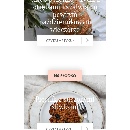
otrębami i szałwią i o
pewnym
październikowym
wieczorze
CZYTAJ ARTYKUŁ
NA SŁODKO
Piernik z suszonymi
śliwkami
CZYTAJ ARTYKUŁ