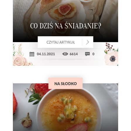
CO DZIŚ NA ŚNIADANIE?
CZYTAJ ARTYKUŁ
04.11.2021
6614
0
NA SŁODKO