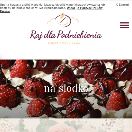
Strona korzysta z plików cookie. Możesz określić warunki przechowywania lub
X Zamknij
dostępu do plików cookie w Twojej przeglądarce.
Więcej o Polityce Plików
Cookie
.
na słodko