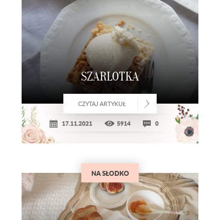
SZARLOTKA
CZYTAJ ARTYKUŁ
17.11.2021
5914
0
NA SŁODKO