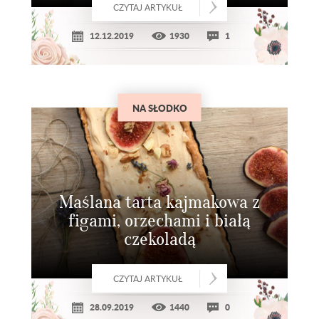
CZYTAJ ARTYKUŁ
12.12.2019
1930
1
NA SŁODKO
Maślana tarta kajmakowa z
figami, orzechami i białą
czekoladą
CZYTAJ ARTYKUŁ
28.09.2019
1440
0