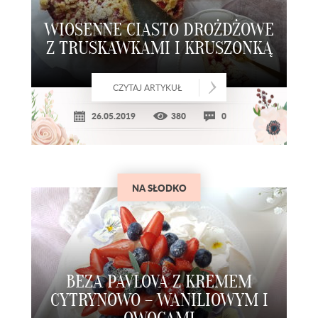
WIOSENNE CIASTO DROŻDŻOWE
Z TRUSKAWKAMI I KRUSZONKĄ
CZYTAJ ARTYKUŁ
26.05.2019
380
0
NA SŁODKO
BEZA PAVLOVA Z KREMEM
CYTRYNOWO – WANILIOWYM I