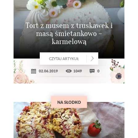
Tort z musem z truskawek i
masą śmietankowo –
karmelową
CZYTAJ ARTYKUŁ
02.06.2019
1049
0
NA SŁODKO