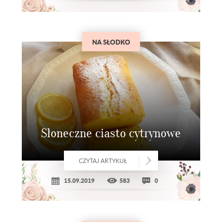
NA SŁODKO
Słoneczne ciasto cytrynowe
CZYTAJ ARTYKUŁ
15.09.2019
583
0