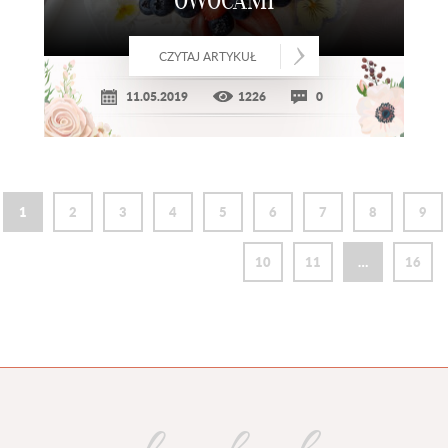
OWOCAMI
CZYTAJ ARTYKUŁ
11.05.2019
1226
0
1
2
3
4
5
6
7
8
9
10
11
…
16