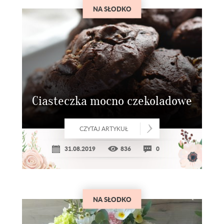
NA SŁODKO
Ciasteczka mocno czekoladowe
CZYTAJ ARTYKUŁ
31.08.2019
836
0
NA SŁODKO