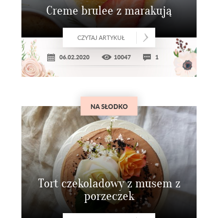
Creme brulee z marakują
CZYTAJ ARTYKUŁ
06.02.2020
10047
1
NA SŁODKO
Tort czekoladowy z musem z
porzeczek