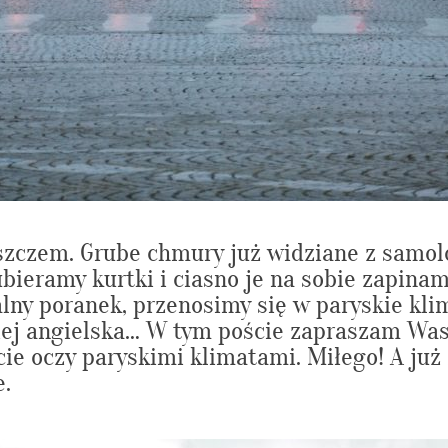
szczem. Grube chmury już widziane z samolo
ieramy kurtki i ciasno je na sobie zapinam
ny poranek, przenosimy się w paryskie klim
ej angielska… W tym poście zapraszam Was 
cie oczy paryskimi klimatami. Miłego! A już 
e.