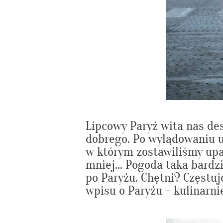
Lipcowy Paryż wita nas de
dobrego. Po wylądowaniu ub
w którym zostawiliśmy upal
mniej… Pogoda taka bardzi
po Paryżu. Chętni? Częstuj
wpisu o Paryżu – kulinarni