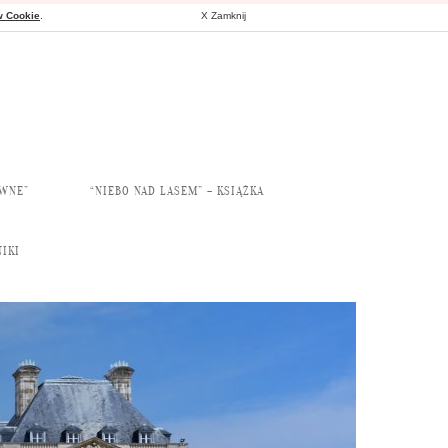
w Cookie
.
X Zamknij
AWNE”
“NIEBO NAD LASEM” – KSIĄŻKA
IKI