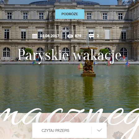
PODRÓŻE
02.08.2017
879
2
Paryskie wakacje
maczne
CZYTAJ PRZEPIS