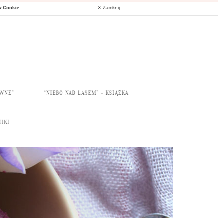
w Cookie
.
X Zamknij
AWNE”
“NIEBO NAD LASEM” – KSIĄŻKA
IKI