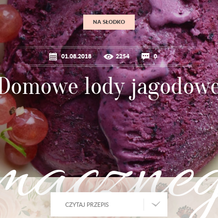
NA SŁODKO
01.08.2018
2254
0
Domowe lody jagodow
maczne
CZYTAJ PRZEPIS