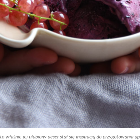
 to właśnie jej ulubiony deser stał się inspiracją do przygotowania