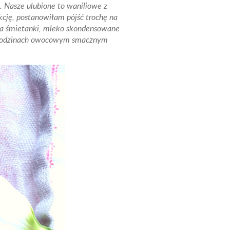
. Nasze ulubione to waniliowe z
kcję, postanowiłam pójść trochę na
bka śmietanki, mleko skondensowane
ku godzinach owocowym smacznym