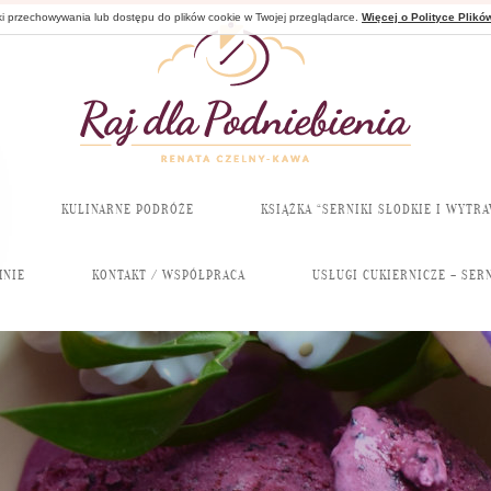
nki przechowywania lub dostępu do plików cookie w Twojej przeglądarce.
Więcej o Polityce Plikó
KULINARNE PODRÓŻE
KSIĄŻKA “SERNIKI SŁODKIE I WYTR
MNIE
KONTAKT / WSPÓŁPRACA
USŁUGI CUKIERNICZE – SERN