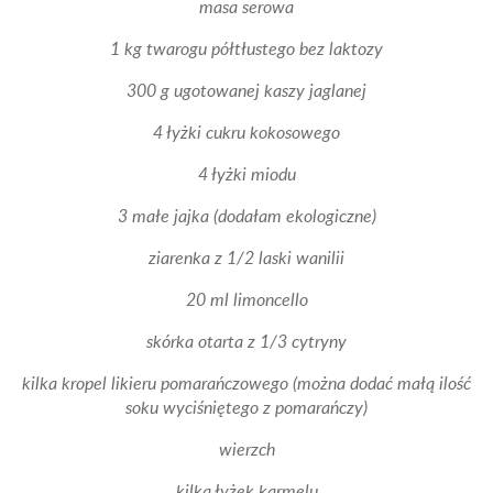
masa serowa
1 kg twarogu półtłustego bez laktozy
300 g ugotowanej kaszy jaglanej
4 łyżki cukru kokosowego
4 łyżki miodu
3 małe jajka (dodałam ekologiczne)
ziarenka z 1/2 laski wanilii
20 ml limoncello
skórka otarta z 1/3 cytryny
kilka kropel likieru pomarańczowego (można dodać małą ilość
soku wyciśniętego z pomarańczy)
wierzch
kilka łyżek karmelu