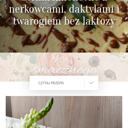
nerkowcami, daktylami i
twarogiem bez laktozy
smacznego
CZYTAJ PRZEPIS