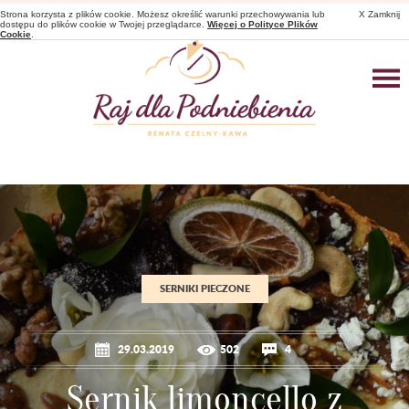
Strona korzysta z plików cookie. Możesz określić warunki przechowywania lub
X Zamknij
dostępu do plików cookie w Twojej przeglądarce.
Więcej o Polityce Plików
Cookie
.
SERNIKI PIECZONE
29.03.2019
502
4
Sernik limoncello z