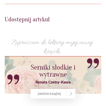
Udostępnij artykuł
Zapraszam do lektury mojej nowej
książki
Serniki słodkie i
wytrawne
Renata Czelny-Kawa
ZAMÓW KSIĄŻKĘ