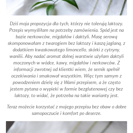
Dziś moja propozycja dla tych, którzy nie tolerują laktozy.
Przepis wymyśliłam na potrzeby zamówienia. Spód jest na
bazie nerkowców, migdałów i daktyli. Masę serową
skomponowałam z twarogiem bez laktozy i kaszą jaglaną, z
dodatkiem kwaskowatego limoncello, skórki z cytryny,
wanilii. Aby nadać aromat dolnej warstwie użyłam daktyli
moczonych w wódce, kawy, migdałów i nerkowców. Z
informacji zwrotnej od klientki wiem, że sernik spełnił
oczekiwania i smakował wszystkim. Więc tym samym z
powodzeniem dzielę się z Wami przepisem, a że często
jestem pytana o wypieki w formie bezglutenowej czy bez
laktozy, to widać, że potrzeba na takie warianty jest.
Teraz możecie korzystać z mojego przepisu bez obaw o dobre
samopoczucie i komfort po deserze.