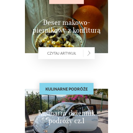
Deser makowo-
piernikowy z konfiturą
CZYTAJ ARTYKUŁ
KULINARNE PODRÓŻE
Kulinarny dziennik
podróży cz.1