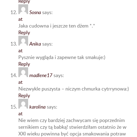
Reply
Sosna
says:
at
Jaka cudowna i jeszcze ten dżem *.*
Reply
Anika
says:
at
Pysznie wygląda i zapewne tak smakuje:)
Reply
madlene17
says:
at
Niezwykle puszysta – niczym chmurka cytrrynowa:)
Reply
karolina
says:
at
Nie wiem czy bardziej zachwycam się poprzednim
sernikiem czy tą babką! stwierdziłam ostatnio że w
XXI wieku powinna być opcja smakowania potraw