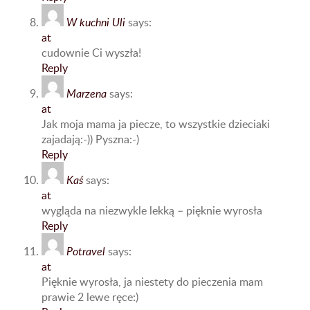
W kuchni Uli
says:
at
cudownie Ci wyszła!
Reply
Marzena
says:
at
Jak moja mama ja piecze, to wszystkie dzieciaki
zajadają:-)) Pyszna:-)
Reply
Kaś
says:
at
wygląda na niezwykle lekką – pięknie wyrosła
Reply
Potravel
says:
at
Pięknie wyrosła, ja niestety do pieczenia mam
prawie 2 lewe ręce:)