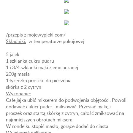
/przepis z mojewypieki.com/
Składniki:
w temperaturze pokojowej
5 jajek
1 szklanka cukru pudru
1 i 3/4 szklanki mąki ziemniaczanej
200g masła
1 łyżeczka proszku do pieczenia
skórka z 2 cytryn
Wykonanie:
Całe jajka ubić mikserem do podwojenia objętości. Powoli
dodawać cukier puder i miksować. Przesiać mąkę i
proszek oraz startą skórkę z cytryn, całość zmiksować na
najmniejszych obrotach miksera.
W rondelku stopić masło, gorące dodać do ciasta.
Wymieszać delikatnie.