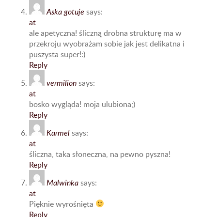
Aska gotuje
says:
at
ale apetyczna! śliczną drobna strukturę ma w
przekroju wyobrażam sobie jak jest delikatna i
puszysta super!:)
Reply
vermilion
says:
at
bosko wygląda! moja ulubiona;)
Reply
Karmel
says:
at
śliczna, taka słoneczna, na pewno pyszna!
Reply
Malwinka
says:
at
Pięknie wyrośnięta
Reply