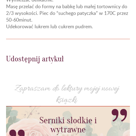
Masę przelać do formy na babkę lub małej tortownicy do
2/3 wysokości. Piec do “suchego patyczka” w 170C przez
50-60minut.
Udekorować lukrem lub cukrem pudrem.
Udostępnij artykuł
Zapraszam do lektury mojej nowej
książki
Serniki słodkie i
wytrawne