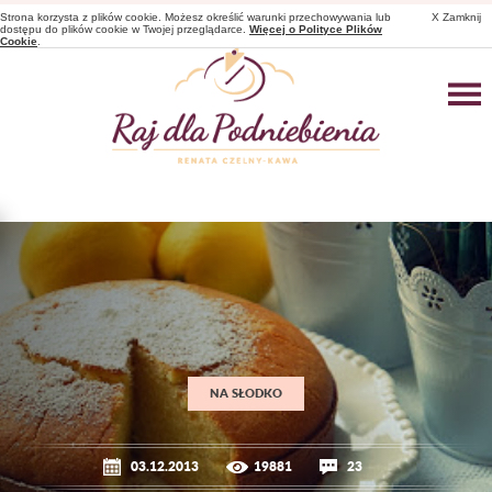
Strona korzysta z plików cookie. Możesz określić warunki przechowywania lub
X Zamknij
dostępu do plików cookie w Twojej przeglądarce.
Więcej o Polityce Plików
Cookie
.
NA SŁODKO
03.12.2013
19881
23