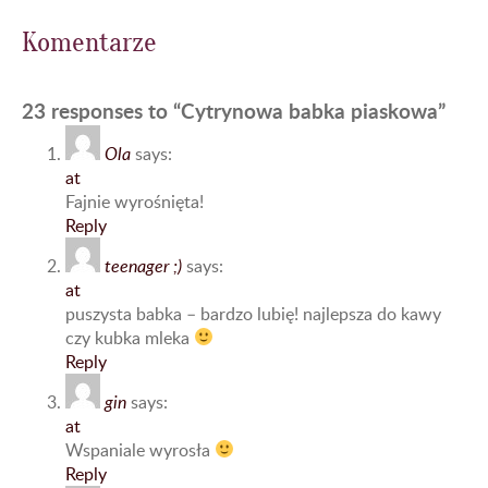
Komentarze
23 responses to “Cytrynowa babka piaskowa”
Ola
says:
at
Fajnie wyrośnięta!
Reply
teenager ;)
says:
at
puszysta babka – bardzo lubię! najlepsza do kawy
czy kubka mleka
Reply
gin
says:
at
Wspaniale wyrosła
Reply