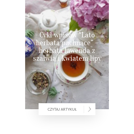
Cykl wpisów “Lato
herbatą pachnące” –
herbata lawenda z
szałwią i kwiatem lipy
CZYTAJ ARTYKUŁ