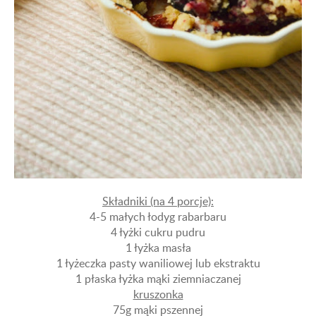
Składniki (na 4 porcje):
4-5 małych łodyg rabarbaru
4 łyżki cukru pudru
1 łyżka masła
1 łyżeczka pasty waniliowej lub ekstraktu
1 płaska łyżka mąki ziemniaczanej
kruszonka
75g mąki pszennej