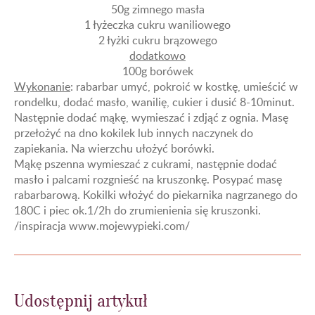
50g zimnego masła
1 łyżeczka cukru waniliowego
2 łyżki cukru brązowego
dodatkowo
100g borówek
Wykonanie
: rabarbar umyć, pokroić w kostkę, umieścić w
rondelku, dodać masło, wanilię, cukier i dusić 8-10minut.
Następnie dodać mąkę, wymieszać i zdjąć z ognia. Masę
przełożyć na dno kokilek lub innych naczynek do
zapiekania. Na wierzchu ułożyć borówki.
Mąkę pszenna wymieszać z cukrami, następnie dodać
masło i palcami rozgnieść na kruszonkę. Posypać masę
rabarbarową. Kokilki włożyć do piekarnika nagrzanego do
180C i piec ok.1/2h do zrumienienia się kruszonki.
/inspiracja www.mojewypieki.com/
Udostępnij artykuł