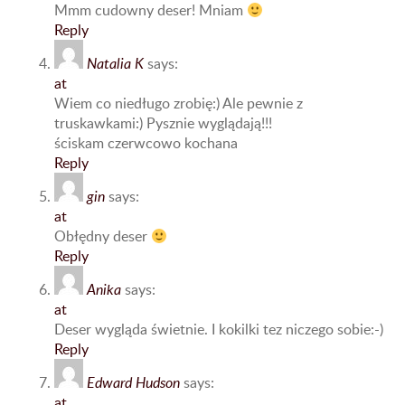
Mmm cudowny deser! Mniam
Reply
Natalia K
says:
at
Wiem co niedługo zrobię:) Ale pewnie z
truskawkami:) Pysznie wyglądają!!!
ściskam czerwcowo kochana
Reply
gin
says:
at
Obłędny deser
Reply
Anika
says:
at
Deser wygląda świetnie. I kokilki tez niczego sobie:-)
Reply
Edward Hudson
says:
at