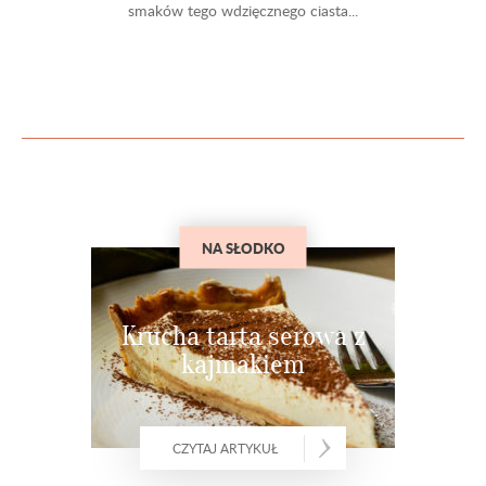
smaków tego wdzięcznego ciasta...
NA SŁODKO
Krucha tarta serowa z
kajmakiem
CZYTAJ ARTYKUŁ