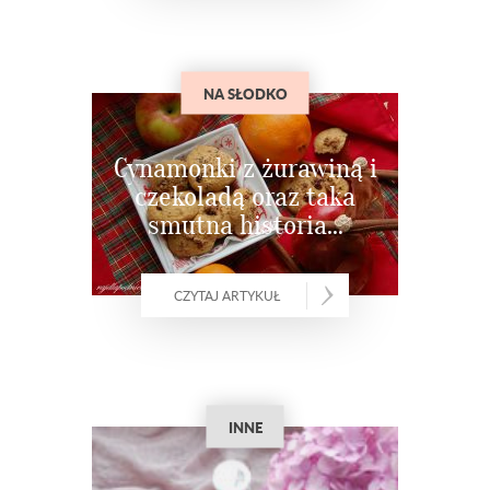
NA SŁODKO
Cynamonki z żurawiną i
czekoladą oraz taka
smutna historia…
CZYTAJ ARTYKUŁ
INNE