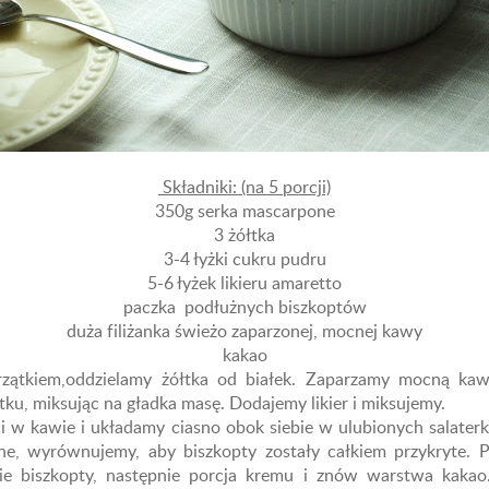
Składniki: (na 5 porcji)
350g serka mascarpone
3 żółtka
3-4 łyżki cukru pudru
5-6 łyżek likieru amaretto
paczka podłużnych biszkoptów
duża filiżanka świeżo zaparzonej, mocnej kawy
kakao
rzątkiem,oddzielamy żółtka od białek. Zaparzamy mocną ka
ku, miksując na gładka masę. Dodajemy likier i miksujemy.
 w kawie i układamy ciasno obok siebie w ulubionych salate
e, wyrównujemy, aby biszkopty zostały całkiem przykryte. 
 biszkopty, następnie porcja kremu i znów warstwa kakao