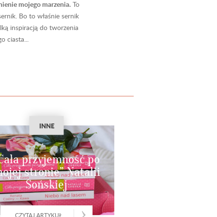
łnienie mojego marzenia.
To
rnik. Bo to właśnie sernik
lką inspiracją do tworzenia
ciasta...
INNE
Cała przyjemność po
ojej stronie” Natalii
Sońskiej
CZYTAJ ARTYKUŁ