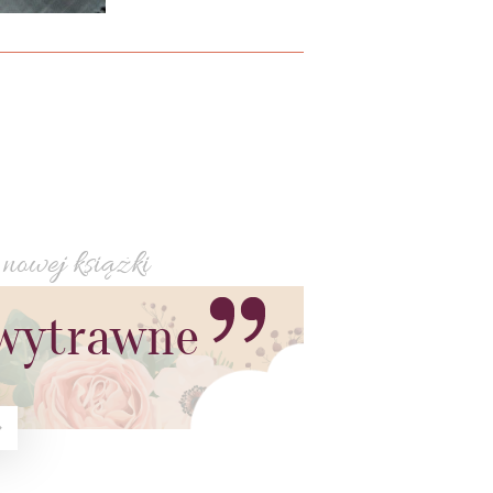
nowej książki
i wytrawne