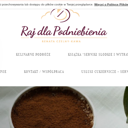
nki przechowywania lub dostępu do plików cookie w Twojej przeglądarce.
Więcej o Polityce Plikó
KULINARNE PODRÓŻE
KSIĄŻKA “SERNIKI SŁODKIE I WYTR
MNIE
KONTAKT / WSPÓŁPRACA
USŁUGI CUKIERNICZE – SERN