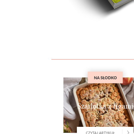
NA SŁODKO
Szarlotka z figami
CZYTAJ ARTYKUŁ