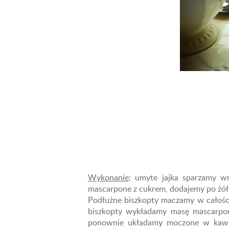
Wykonanie
: umyte jajka sparzamy w
mascarpone z cukrem, dodajemy po żółt
Podłużne biszkopty maczamy w całości
biszkopty wykładamy masę mascarpon
ponownie układamy moczone w kawie