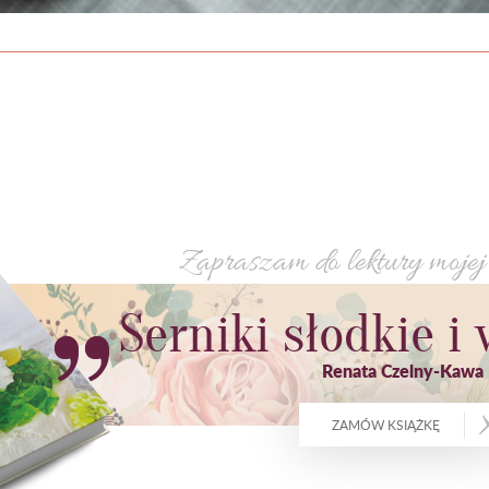
Zapraszam do lektury mojej 
Serniki słodkie 
Renata Czelny-Kawa
ZAMÓW KSIĄŻKĘ