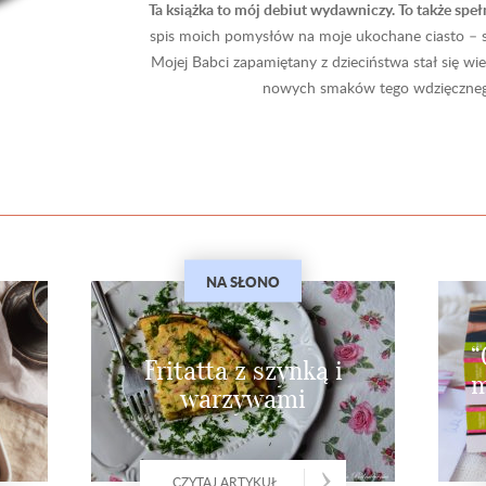
Ta książka to mój debiut wydawniczy. To także spe
spis moich pomysłów na moje ukochane ciasto – se
Mojej Babci zapamiętany z dzieciństwa stał się wie
nowych smaków tego wdzięcznego 
NA SŁONO
“
Fritatta z szynką i
m
warzywami
CZYTAJ ARTYKUŁ