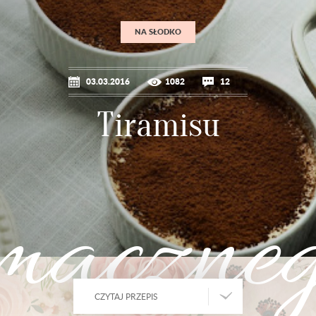
NA SŁODKO
03.03.2016
1082
12
Tiramisu
maczne
CZYTAJ PRZEPIS