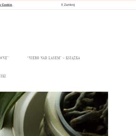
w Cookie
.
X Zamknij
AWNE”
“NIEBO NAD LASEM” – KSIĄŻKA
IKI