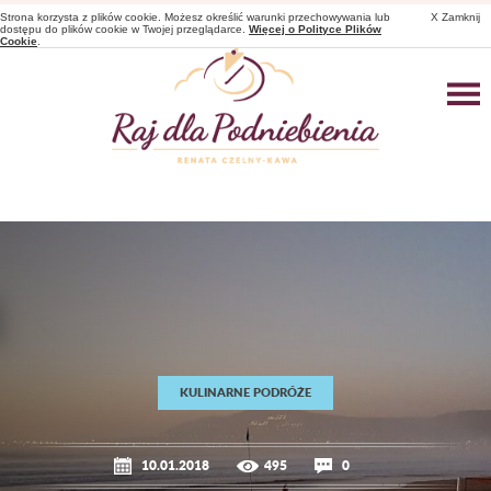
Strona korzysta z plików cookie. Możesz określić warunki przechowywania lub
X Zamknij
dostępu do plików cookie w Twojej przeglądarce.
Więcej o Polityce Plików
Cookie
.
KULINARNE PODRÓŻE
10.01.2018
495
0