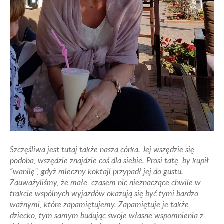
Szczęśliwa jest tutaj także nasza córka. Jej wszędzie się
podoba, wszędzie znajdzie coś dla siebie. Prosi tatę, by kupił
“wanilę”, gdyż mleczny koktajl przypadł jej do gustu.
Zauważyliśmy, że małe, czasem nic nieznaczące chwile w
trakcie wspólnych wyjazdów okazują się być tymi bardzo
ważnymi, które zapamiętujemy. Zapamiętuje je także
dziecko, tym samym budując swoje własne wspomnienia z