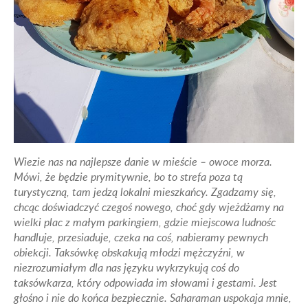
Wiezie nas na najlepsze danie w mieście – owoce morza.
Mówi, że będzie prymitywnie, bo to strefa poza tą
turystyczną, tam jedzą lokalni mieszkańcy. Zgadzamy się,
chcąc doświadczyć czegoś nowego, choć gdy wjeżdżamy na
wielki plac z małym parkingiem, gdzie miejscowa ludnośc
handluje, przesiaduje, czeka na coś, nabieramy pewnych
obiekcji. Taksówkę obskakują młodzi mężczyźni, w
niezrozumiałym dla nas języku wykrzykują coś do
taksówkarza, który odpowiada im słowami i gestami. Jest
głośno i nie do końca bezpiecznie. Saharaman uspokaja mnie,