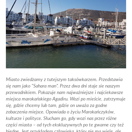
Miasto zwiedzamy z tutejszym taksówkarzem. Przedstawia
się nam jako “Sahara man”. Przez dwa dni staje sie naszym
przewodnikiem. Pokazuje nam najważniejsze i najciekawsze
miejsca marokańskiego Agadiru. Wozi po mieście, zatrzymuje
się, gdzie chcemy lub tam, gdzie on uważa za godne
zobaczenia miejsce. Opowiada o życiu Marokańczyków,
kulturze i polityce. Słucham go, gdy wozi nas przez różne
części miasta – od tych ekskluzywnych po te gwarne czy też
biedne. Jest przykładem człowieka, który nie ma wiele, ale