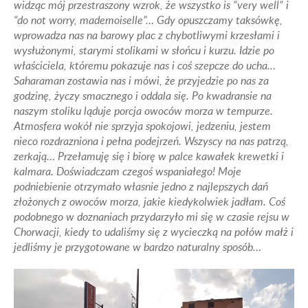
widząc mój przestraszony wzrok, że wszystko is “very well” i
“do not worry, mademoiselle”… Gdy opuszczamy taksówkę,
wprowadza nas na barowy plac z chybotliwymi krzesłami i
wysłużonymi, starymi stolikami w słońcu i kurzu. Idzie po
właściciela, któremu pokazuje nas i coś szepcze do ucha…
Saharaman zostawia nas i mówi, że przyjedzie po nas za
godzinę, życzy smacznego i oddala się. Po kwadransie na
naszym stoliku ląduje porcja owoców morza w tempurze.
Atmosfera wokół nie sprzyja spokojowi, jedzeniu, jestem
nieco rozdrazniona i pełna podejrzeń. Wszyscy na nas patrzą,
zerkają… Przełamuję się i biorę w palce kawałek krewetki i
kalmara. Doświadczam czegoś wspaniałego! Moje
podniebienie otrzymało własnie jedno z najlepszych dań
złożonych z owoców morza, jakie kiedykolwiek jadłam. Coś
podobnego w doznaniach przydarzyło mi się w czasie rejsu w
Chorwacji, kiedy to udaliśmy się z wycieczką na połów małż i
jedliśmy je przygotowane w bardzo naturalny sposób…