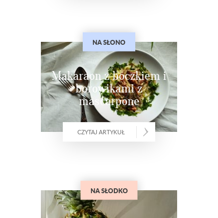
NA SŁONO
Makaraon z boczkiem i
borowikami z
mascarpone
CZYTAJ ARTYKUŁ
NA SŁODKO