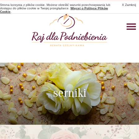
Strona korzysta z plików cookie. Możesz określić warunki przechowywania lub
X Zamknij
dostępu do plików cookie w Twojej przeglądarce.
Więcej o Polityce Plików
Cookie
.
serniki