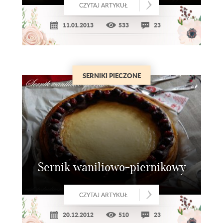
CZYTAJ ARTYKUŁ
11.01.2013
533
23
SERNIKI PIECZONE
Sernik waniliowo-piernikowy
CZYTAJ ARTYKUŁ
20.12.2012
510
23