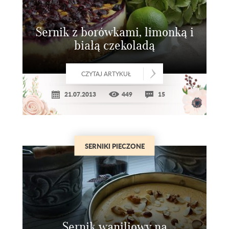
Sernik z borówkami, limonką i
białą czekoladą
CZYTAJ ARTYKUŁ
21.07.2013
449
15
SERNIKI PIECZONE
Sernik waniliowy na