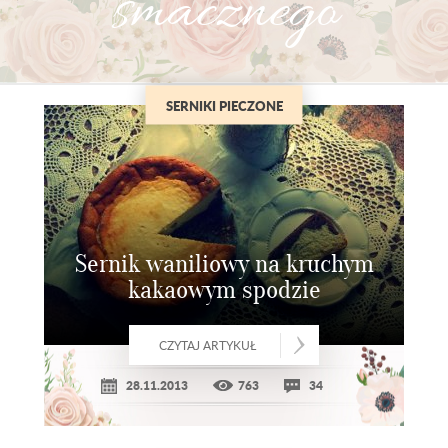
smacznego
SERNIKI PIECZONE
Sernik waniliowy na kruchym
kakaowym spodzie
CZYTAJ ARTYKUŁ
28.11.2013
763
34