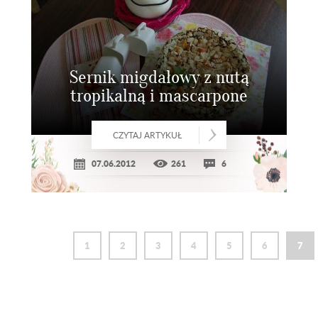
Sernik migdałowy z nutą
tropikalną i mascarpone
CZYTAJ ARTYKUŁ
07.06.2012
261
6
1
2
3
4
5
6
7